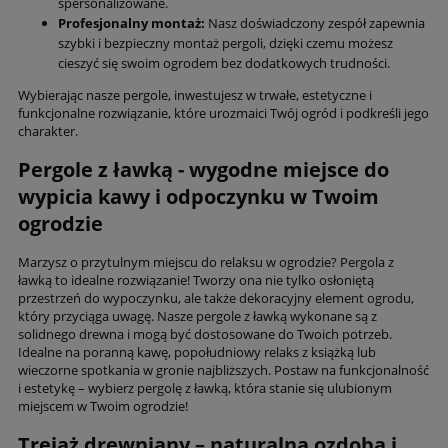
spersonalizowane.
Profesjonalny montaż:
Nasz doświadczony zespół zapewnia
szybki i bezpieczny montaż pergoli, dzięki czemu możesz
cieszyć się swoim ogrodem bez dodatkowych trudności.
Wybierając nasze pergole, inwestujesz w trwałe, estetyczne i
funkcjonalne rozwiązanie, które urozmaici Twój ogród i podkreśli jego
charakter.
Pergole z ławką - wygodne miejsce do
wypicia kawy i odpoczynku w Twoim
ogrodzie
Marzysz o przytulnym miejscu do relaksu w ogrodzie? Pergola z
ławką to idealne rozwiązanie! Tworzy ona nie tylko osłoniętą
przestrzeń do wypoczynku, ale także dekoracyjny element ogrodu,
który przyciąga uwagę. Nasze pergole z ławką wykonane są z
solidnego drewna i mogą być dostosowane do Twoich potrzeb.
Idealne na poranną kawę, popołudniowy relaks z książką lub
wieczorne spotkania w gronie najbliższych. Postaw na funkcjonalność
i estetykę – wybierz pergolę z ławką, która stanie się ulubionym
miejscem w Twoim ogrodzie!
Trejaż drewniany – naturalna ozdoba i