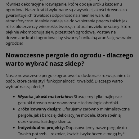
również dekoracyjne rozwiązanie, które dodaje uroku każdemu
ogrodowi. Nasze kratki wykonane są z wysokiej jakości drewna, co
gwarantuje ich trwałość i odporność na zmienne warunki
atmosferyczne. Idealnie nadają się do wspierania pnączy takich jak
róże, bluszcze czy winorośle, tworząc naturalne, zielone ściany, które
pięknie wkomponują się w przestrzeń ogrodową. Postaw na
drewniane kratki ogrodowe, by stworzyć unikalną aranżację w swoim
ogrodzie!
Nowoczesne pergole do ogrodu - dlaczego
warto wybrać nasz sklep?
Nasze nowoczesne pergole ogrodowe to doskonałe rozwiązanie dla
osób, które cenią styl, funkcjonalność i trwałość. Dlaczego warto
wybrać naszą ofertę?
Wysoka jakość materiałów:
Stosujemy tylko najlepsze
gatunki drewna oraz nowoczesne technologie obróbki.
Zróżnicowany design:
Oferujemy zarówno minimalistyczne
pergole, jak i bardziej dekoracyjne modele, które spełnią
oczekiwania każdego klienta.
Indywidualne projekty:
Dopasowujemy nasze pergole do
Twoich potrzeb – rozmiar, kształt i wykończenie mogą być