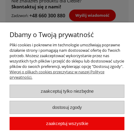
Nie znalazłeś produktu dla Ciebie?
Skontaktuj się z nami!
+48 660 300 880
Wyślij wiadomość
Zadzwoń:
Skorzystaj z wygodnych metod płatności
Dbamy o Twoją prywatność
Pliki cookies i pokrewne im technologie umożliwiają poprawne
działanie strony i pomagają nam dostosować ofertę do Twoich
potrzeb. Możesz zaakceptować wykorzystanie przez nas
wszystkich tych plików i przejść do sklepu lub dostosować użycie
plików do swoich preferencji, wybierając opcję "Dostosuj zgody".
Więcej o plikach cookies przeczytasz w naszej Polityce
Informacje
prywatności.
Sklep
zaakceptuj tylko niezbędne
Płatności i dostawa
dostosuj zgody
Kontakt
zaakceptuj wszystkie