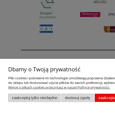
Informacje
Sklep
Dbamy o Twoją prywatność
Regulaminy
O firmie
Regulamin płatności zadatku na poczet realizacji
Twoje zamó
Pliki cookies i pokrewne im technologie umożliwiają poprawne działa
do sklepu lub dostosować użycie plików do swoich preferencji, wybiera
zamówionych produktów
Ustawienia 
Więcej o plikach cookies przeczytasz w naszej Polityce prywatności.
Polityka prywatności
Przechowal
Zwroty i reklamacje
zaakceptuj tylko niezbędne
dostosuj zgody
zaakceptu
Pracuj z nami