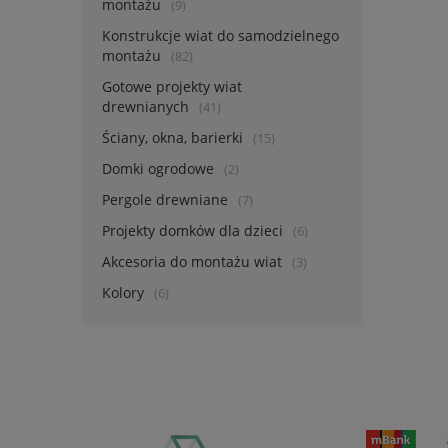
montażu
(9)
Konstrukcje wiat do samodzielnego
montażu
(82)
Gotowe projekty wiat
drewnianych
(41)
Ściany, okna, barierki
(15)
Domki ogrodowe
(2)
Pergole drewniane
(7)
Projekty domków dla dzieci
(6)
Akcesoria do montażu wiat
(3)
Kolory
(6)