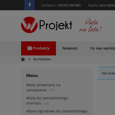
Zadzwoń:
+48 660 300 880
Napisz:
biuro@ww
Produkty
Nowości
Co nas wyróż
»
Bumblebee
Nie znal
Menu
Wiaty drewniane na
zamówienie
(70)
Wiaty do samodzielnego
montażu
(46)
Altany ogrodowe do samodzielnego