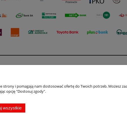
Płatności i dostawa
Formy płatności
wienia
Czas i koszty dostawy
nie strony i pomagają nam dostosować ofertę do Twoich potrzeb. Możesz zaa
jąc opcję "Dostosuj zgody".
konta
nia
j wszystkie
Sklep z wiatami i altanami drewnianymi WW Projekt