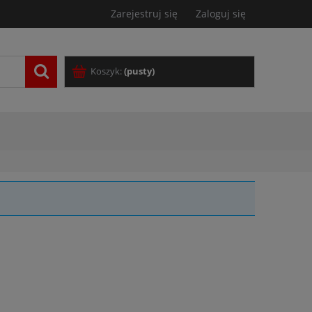
Zarejestruj się
Zaloguj się
Koszyk:
(pusty)