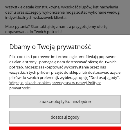
Wszystkie detale konstrukcyjne, wysokość słupów, kąt nachylenia
dachu oraz szczegóły wykończenia mogą zostać wykonane według
indywidualnych wskazówek klienta.
Masz pytania?
Skontaktuj się z nami
, a przygotujemy ofertę
dopasowaną do Twoich potrzeb!
Skorzystaj z wygodnych metod płatności
Dbamy o Twoją prywatność
Pliki cookies i pokrewne im technologie umożliwiają poprawne
działanie strony i pomagają nam dostosować ofertę do Twoich
potrzeb. Możesz zaakceptować wykorzystanie przez nas
wszystkich tych plików i przejść do sklepu lub dostosować użycie
plików do swoich preferencji, wybierając opcję "Dostosuj zgody".
Więcej o plikach cookies przeczytasz w naszej Polityce
Informacje
prywatności.
Sklep
zaakceptuj tylko niezbędne
Płatności i dostawa
dostosuj zgody
Kontakt