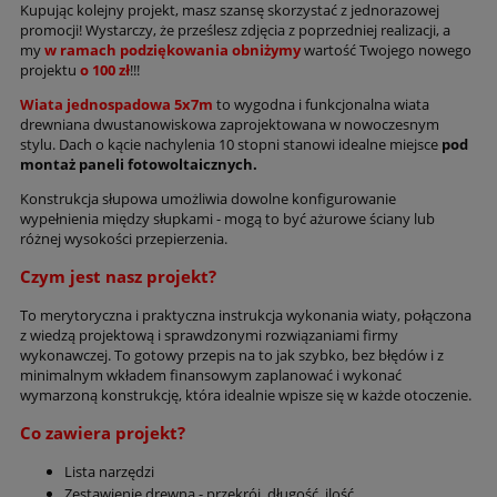
Kupując kolejny projekt, masz szansę skorzystać z jednorazowej
promocji! Wystarczy, że prześlesz zdjęcia z poprzedniej realizacji, a
my
w ramach podziękowania
obniżymy
wartość Twojego nowego
projektu
o 100 zł
!!!
Wiata jednospadowa 5x7m
to wygodna i funkcjonalna wiata
drewniana dwustanowiskowa zaprojektowana w nowoczesnym
stylu. Dach o kącie nachylenia 10 stopni stanowi idealne miejsce
pod
montaż paneli fotowoltaicznych.
Konstrukcja słupowa umożliwia dowolne konfigurowanie
wypełnienia między słupkami - mogą to być ażurowe ściany lub
różnej wysokości przepierzenia.
Czym jest nasz projekt?
To merytoryczna i praktyczna instrukcja wykonania wiaty, połączona
z wiedzą projektową i sprawdzonymi rozwiązaniami firmy
wykonawczej. To gotowy przepis na to jak szybko, bez błędów i z
minimalnym wkładem finansowym zaplanować i wykonać
wymarzoną konstrukcję, która idealnie wpisze się w każde otoczenie.
Co zawiera projekt?
Lista narzędzi
Zestawienie drewna - przekrój, długość, ilość