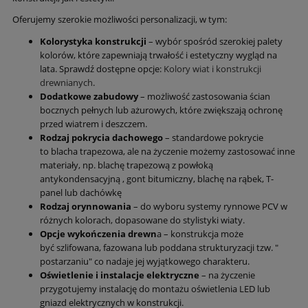
Oferujemy szerokie możliwości personalizacji, w tym:
Kolorystyka konstrukcji
– wybór spośród szerokiej palety
kolorów, które zapewniają trwałość i estetyczny wygląd na
lata. Sprawdź dostępne opcje:
Kolory wiat i konstrukcji
drewnianych
.
Dodatkowe zabudowy
– możliwość zastosowania ścian
bocznych pełnych lub ażurowych, które zwiększają ochronę
przed wiatrem i deszczem.
Rodzaj pokrycia dachowego
– standardowe pokrycie
to blacha trapezowa, ale na życzenie możemy zastosować inne
materiały, np. blachę trapezową z powłoką
antykondensacyjną , gont bitumiczny, blachę na rąbek, T-
panel lub dachówkę
Rodzaj orynnowania
– do wyboru systemy rynnowe PCV w
różnych kolorach, dopasowane do stylistyki wiaty.
Opcje wykończenia drewn
a – konstrukcja może
być szlifowana, fazowana lub poddana strukturyzacji tzw. "
postarzaniu" co nadaje jej wyjątkowego charakteru.
Oświetlenie i instalacje elektryczne
– na życzenie
przygotujemy instalację do montażu oświetlenia LED lub
gniazd elektrycznych w konstrukcji.