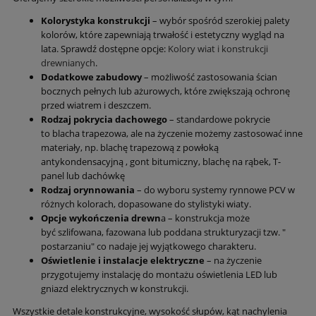
Kolorystyka konstrukcji
– wybór spośród szerokiej palety
kolorów, które zapewniają trwałość i estetyczny wygląd na
lata. Sprawdź dostępne opcje:
Kolory wiat i konstrukcji
drewnianych
.
Dodatkowe zabudowy
– możliwość zastosowania ścian
bocznych pełnych lub ażurowych, które zwiększają ochronę
przed wiatrem i deszczem.
Rodzaj pokrycia dachowego
– standardowe pokrycie
to blacha trapezowa, ale na życzenie możemy zastosować inne
materiały, np. blachę trapezową z powłoką
antykondensacyjną , gont bitumiczny, blachę na rąbek, T-
panel lub dachówkę
Rodzaj orynnowania
– do wyboru systemy rynnowe PCV w
różnych kolorach, dopasowane do stylistyki wiaty.
Opcje wykończenia drewn
a – konstrukcja może
być szlifowana, fazowana lub poddana strukturyzacji tzw. "
postarzaniu" co nadaje jej wyjątkowego charakteru.
Oświetlenie i instalacje elektryczne
– na życzenie
przygotujemy instalację do montażu oświetlenia LED lub
gniazd elektrycznych w konstrukcji.
Wszystkie detale konstrukcyjne, wysokość słupów, kąt nachylenia