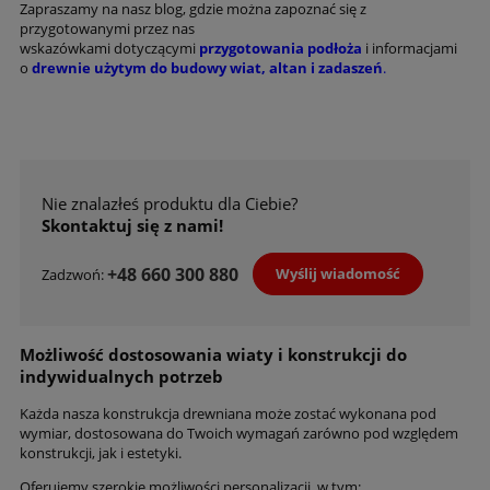
Zapraszamy na nasz blog, gdzie można zapoznać się z
przygotowanymi przez nas
wskazówkami dotyczącymi
przygotowania podłoża
i informacjami
o
drewnie użytym do budowy wiat, altan i zadaszeń
.
Nie znalazłeś produktu dla Ciebie?
Skontaktuj się z nami!
+48 660 300 880
Wyślij wiadomość
Zadzwoń:
Możliwość dostosowania wiaty i konstrukcji do
indywidualnych potrzeb
Każda nasza konstrukcja drewniana może zostać wykonana pod
wymiar, dostosowana do Twoich wymagań zarówno pod względem
konstrukcji, jak i estetyki.
Oferujemy szerokie możliwości personalizacji, w tym: