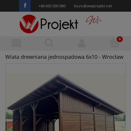
+48 660 300 880
biuro@wwprojekt.net
Wiata drewniana jednospadowa 6x10 - Wrocław