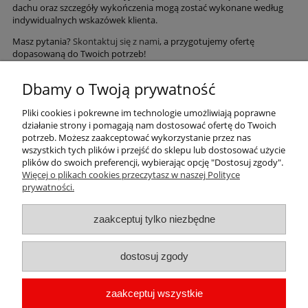
dachu oraz szczegóły wykończenia mogą zostać wykonane według
indywidualnych wskazówek klienta.
Masz pytania?
Skontaktuj się z nami
, a przygotujemy ofertę
dopasowaną do Twoich potrzeb!
Skorzystaj z wygodnych metod płatności
Dbamy o Twoją prywatność
Pliki cookies i pokrewne im technologie umożliwiają poprawne
działanie strony i pomagają nam dostosować ofertę do Twoich
potrzeb. Możesz zaakceptować wykorzystanie przez nas
wszystkich tych plików i przejść do sklepu lub dostosować użycie
plików do swoich preferencji, wybierając opcję "Dostosuj zgody".
Więcej o plikach cookies przeczytasz w naszej Polityce
Informacje
prywatności.
Sklep
zaakceptuj tylko niezbędne
Płatności i dostawa
dostosuj zgody
Kontakt
zaakceptuj wszystkie