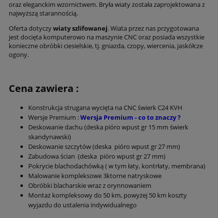
oraz eleganckim wzornictwem. Bryła wiaty została zaprojektowana z
najwyższą starannością.
Oferta dotyczy
wiaty szlifowanej
. Wiata przez nas przygotowana
jest docięta komputerowo na maszynie CNC oraz posiada wszystkie
konieczne obróbki ciesielskie, tj. gniazda, czopy, wiercenia, jaskółcze
ogony.
Cena zawiera :
Konstrukcja strugana wycięta na CNC świerk C24 KVH
Wersje Premium :
Wersja Premium - co to znaczy ?
Deskowanie dachu (deska pióro wpust gr 15 mm świerk
skandynawski)
Deskowanie szczytów (deska pióro wpust gr 27 mm)
Zabudowa ścian (deska pióro wpust gr 27 mm)
Pokrycie blachodachówką ( w tym łaty, kontrłaty, membrana)
Malowanie kompleksowe 3ktorne natryskowe
Obróbki blacharskie wraz z orynnowaniem
Montaż kompleksowy do 50 km, powyżej 50 km koszty
wyjazdu do ustalenia indywidualnego