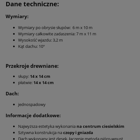
Dane techniczne:
Wymiary:
Wymiary po obrysie słupów: 6 m x 10 m
Wymiary całkowite zadaszenia: 7 m x 11 m
Wysokość wjazdu: 3,2 m
Kąt dachu: 10°
Przekroje drewniane:
słupy:
14 x 14 cm
płatwie:
14 x 14 cm
Dach:
jednospadowy
Informacje dodatkowe:
Najwyższa estetyka wykonania
na centrum ciesielskim
Sztywna konstrukcja na
czopy i gniazda
Dach wykonany jest desek, łączenie metodą pióro-wpust