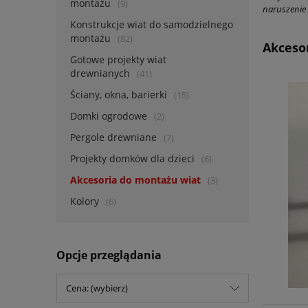
montażu
(9)
naruszenie 
Konstrukcje wiat do samodzielnego
montażu
(82)
Akceso
Gotowe projekty wiat
drewnianych
(41)
Ściany, okna, barierki
(15)
Domki ogrodowe
(2)
Pergole drewniane
(7)
Projekty domków dla dzieci
(6)
Akcesoria do montażu wiat
(3)
Kolory
(6)
Opcje przeglądania
Cena: (wybierz)