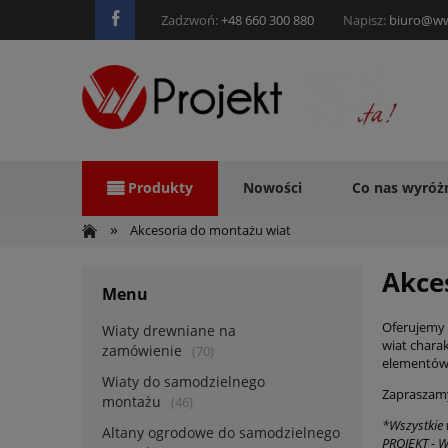
Zadzwoń:
+48 660 300 880
Napisz:
biuro@ww
Produkty
Nowości
Co nas wyróż
»
Akcesoria do montażu wiat
Akces
Menu
Oferujemy r
Wiaty drewniane na
wiat charak
zamówienie
(70)
elementów 
Wiaty do samodzielnego
Zapraszamy
montażu
(46)
*Wszystkie 
Altany ogrodowe do samodzielnego
PROJEKT - 