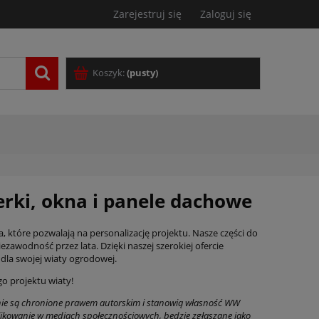
Zarejestruj się
Zaloguj się
Koszyk:
(pusty)
ierki, okna i panele dachowe
, które pozwalają na personalizację projektu. Nasze części do
ezawodność przez lata. Dzięki naszej szerokiej ofercie
dla swojej wiaty ogrodowej.
o projektu wiaty!
tronie są chronione prawem autorskim i stanowią własność WW
ikowanie w mediach społecznościowych, będzie zgłaszane jako