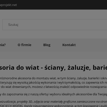
projekt.net
nia?
O firmie
Blog
Kontakt
oria do wiat - ściany, żaluzje, bar
óżnorodne akcesoria do montażu wiat, w tym ściany, żaluzje, barierki i okna
teryzują się wysoką jakością wykonania i wytrzymałością, co zapewnia ich ni
do wiat drewnianych, możesz z łatwością znaleźć odpowiednie rozwiązania 
 do zapoznania się z naszą ofertą i wyboru idealnych akcesoriów dla Twojeg
wizualizacje, projekty 3D, zdjęcia oraz materiały graficzne zamieszczone na s
WOJCIECH WOJTAS. Każde nieuprawnione wykorzystanie, w tym kopiowanie i publ