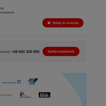
nie
amówienie
Dodaj do koszyka
+48 660 300 880
Wyślij wiadomość
adzwoń: