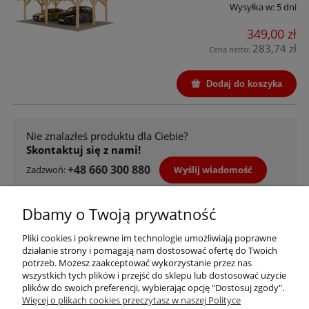
Wysyłka w:
5 dni
349,00 zł
283,74 zł
Cena netto:
Dodaj do koszyka
Nie znalazłeś produktu dla Ciebie?
Skontaktuj się z nami!
+48 660 300 880
Wyślij wiadomość
Zadzwoń:
Skorzystaj z wygodnych metod płatności
Dbamy o Twoją prywatność
Pliki cookies i pokrewne im technologie umożliwiają poprawne
działanie strony i pomagają nam dostosować ofertę do Twoich
potrzeb. Możesz zaakceptować wykorzystanie przez nas
wszystkich tych plików i przejść do sklepu lub dostosować użycie
plików do swoich preferencji, wybierając opcję "Dostosuj zgody".
Więcej o plikach cookies przeczytasz w naszej Polityce
Informacje