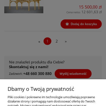
15 500,00 zł
12 601,63 zł
Cena netto:
Dodaj do koszyka
«
1
2
»
Nie znalazłeś produktu dla Ciebie?
Skontaktuj się z nami!
+48 660 300 880
Wyślij wiadomość
Zadzwoń:
Skorzystaj z wygodnych metod płatności
Dbamy o Twoją prywatność
Pliki cookies i pokrewne im technologie umożliwiają poprawne
działanie strony i pomagają nam dostosować ofertę do Twoich
potrzeb. Możesz zaakceptować wykorzystanie przez nas